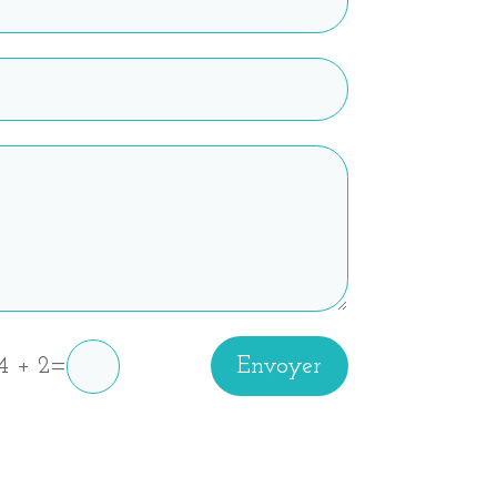
4 + 2
=
Envoyer