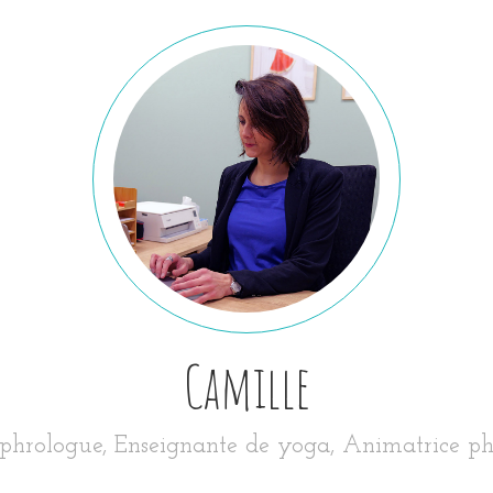
Camille
phrologue, Enseignante de yoga, Animatrice ph