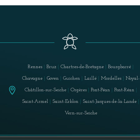
Rennes
|
Bruz
|
Chartres-de-Bretagne
|
Bourgbarré
|
Chavagne
|
Goven
|
Guichen
|
Laillé
|
Mordelles
|
Noyal-

Châtillon-sur-Seiche
|
Orgères
|
Pont-Péan
|
Pont-Réan
|
Saint-Armel
|
Saint-Erblon
|
Saint-Jacques-de-la-Lande
|
Vern-sur-Seiche